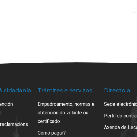
á cidadanía
Trámites e servizos
Directo a
ención
Empadroamento, normas e
Sede electrónic
0
obtención do volante ou
Perfil do contr
certificado
 reclamacións
Axenda de Lec
Como pagar?