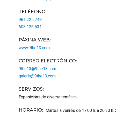
TELÉFONO
:
981 225 748
608 126 531
PÁXINA WEB
:
www.9the13.com
CORREO ELECTRÓNICO
:
9the13@9the13.com
galería@9the13.com
SERVIZOS
:
Exposicións de diversa temática.
HORARIO
:
Martes a venres de 17:00 h. a 20:30 h. 