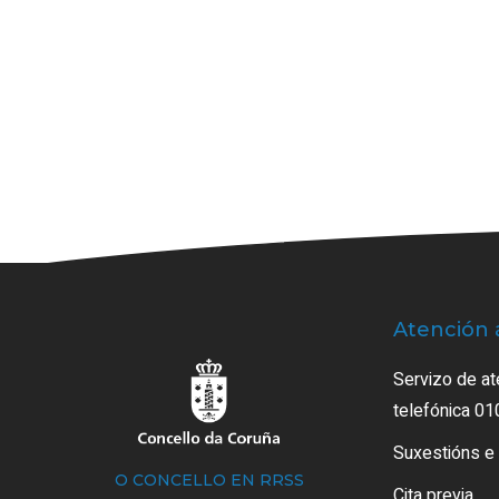
Atención 
Servizo de at
telefónica 01
Suxestións e
O CONCELLO EN RRSS
Cita previa