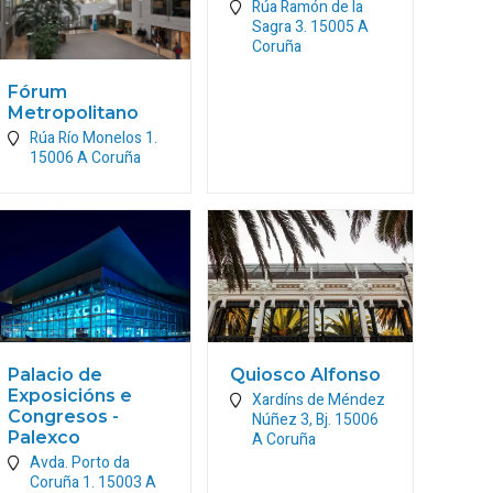
Rúa Ramón de la
Sagra 3.
15005
A
Coruña
Fórum
Metropolitano
Rúa Río Monelos 1.
15006
A Coruña
Palacio de
Quiosco Alfonso
Exposicións e
Xardíns de Méndez
Congresos -
Núñez 3, Bj.
15006
Palexco
A Coruña
Avda. Porto da
Coruña 1.
15003
A