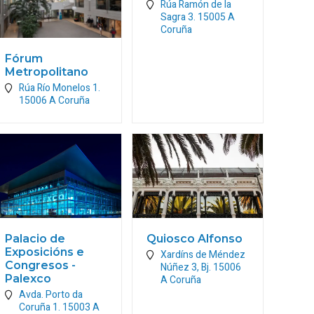
Rúa Ramón de la
Sagra 3.
15005
A
Coruña
Fórum
Metropolitano
Rúa Río Monelos 1.
15006
A Coruña
Palacio de
Quiosco Alfonso
Exposicións e
Xardíns de Méndez
Congresos -
Núñez 3, Bj.
15006
Palexco
A Coruña
Avda. Porto da
Coruña 1.
15003
A