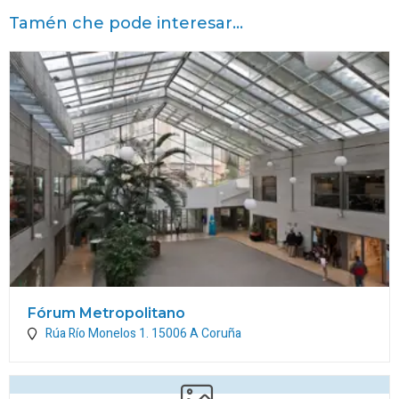
Tamén che pode interesar...
Fórum Metropolitano
Rúa Río Monelos 1.
15006
A Coruña