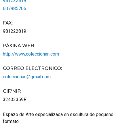
981222819
607985706
FAX
:
981222819
PÁXINA WEB
:
http://www.coleccionan.com
CORREO ELECTRÓNICO
:
coleccionan@gmail.com
CIF/NIF
:
32433359R
Espazo de Arte especializada en escultura de pequeno
formato.