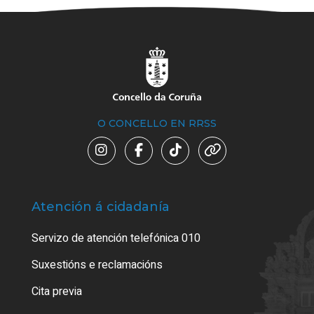
O CONCELLO EN RRSS
Atención á cidadanía
Trá
Servizo de atención telefónica 010
Empa
certi
Suxestións e reclamacións
Como
Cita previa
Tarx