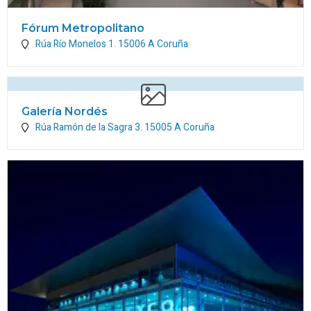
Fórum Metropolitano
Rúa Río Monelos 1.
15006
A Coruña
Galería Nordés
Rúa Ramón de la Sagra 3.
15005
A Coruña