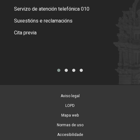
Servizo de atención telefónica 010
Empa
certi
Suxestións e reclamacións
Como
Cita previa
Tarx
Aviso legal
LOPD
Mapa web
Normas de uso
Accesibilidade