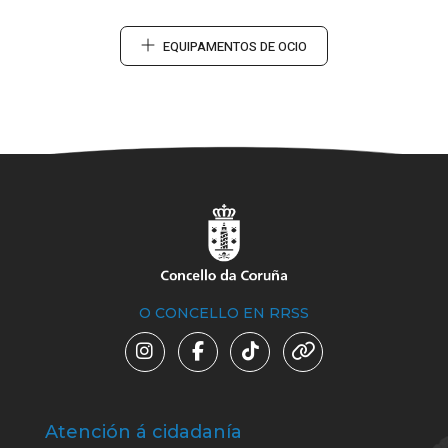
EQUIPAMENTOS DE OCIO
O CONCELLO EN RRSS
Atención á cidadanía
Trá