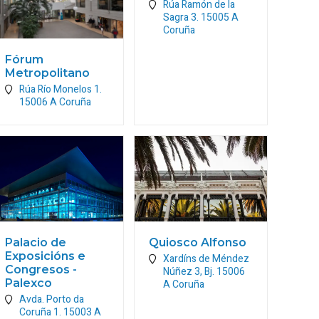
Rúa Ramón de la
Sagra 3.
15005
A
Coruña
Fórum
Metropolitano
Rúa Río Monelos 1.
15006
A Coruña
Palacio de
Quiosco Alfonso
Exposicións e
Xardíns de Méndez
Congresos -
Núñez 3, Bj.
15006
Palexco
A Coruña
Avda. Porto da
Coruña 1.
15003
A