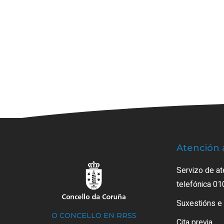
Atención 
Servizo de at
telefónica 01
Suxestións e
O CONCELLO EN RRSS
Cita previa