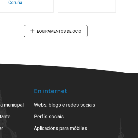
Coruña
EQUIPAMENTOS DE OCIO
En internet
a municipal
Webs, blogs e redes sociais
atante
Perfís sociais
er
Aplicacións para móbiles