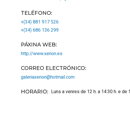
TELÉFONO
:
+(34) 881 917 526
+(34) 686 136 299
PÁXINA WEB
:
http://www.xerion.es
CORREO ELECTRÓNICO
:
galeriaxerion@hotmail.com
Luns a venres de 12 h. a 14:30 h. e de 1
HORARIO
: