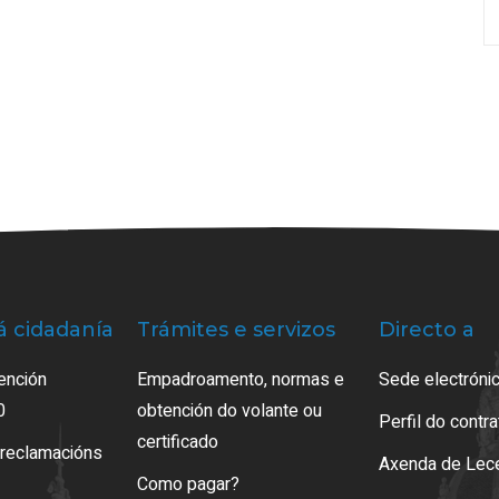
á cidadanía
Trámites e servizos
Directo a
ención
Empadroamento, normas e
Sede electrónic
0
obtención do volante ou
Perfil do contr
certificado
 reclamacións
Axenda de Lec
Como pagar?