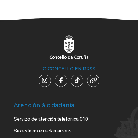
O CONCELLO EN RRSS
Atención á cidadanía
Trá
Servizo de atención telefónica 010
Empa
certi
Suxestións e reclamacións