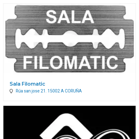
Sala Filomatic
Rúa san jose 21.
15002
A CORUÑA