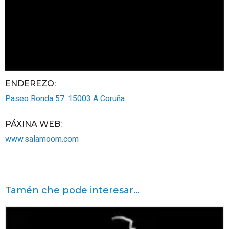
ENDEREZO:
Paseo Ronda 57.
15003
A Coruña
PÁXINA WEB
:
www.salamoom.com
Tamén che pode interesar...