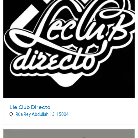
Lle Club Directo
Rúa Rey Abdullah 13.
15004