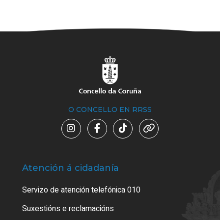
O CONCELLO EN RRSS
Atención á cidadanía
Trá
Servizo de atención telefónica 010
Empa
certi
Suxestións e reclamacións