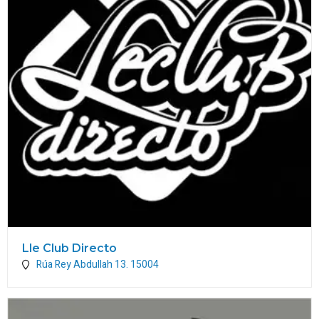
Lle Club Directo
Rúa Rey Abdullah 13.
15004