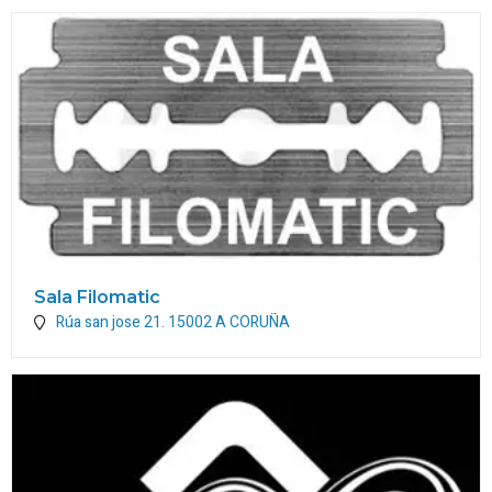
Sala Filomatic
Rúa san jose 21.
15002
A CORUÑA