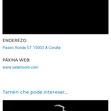
ENDEREZO:
Paseo Ronda 57.
15003
A Coruña
PÁXINA WEB
:
www.salamoom.com
Tamén che pode interesar...