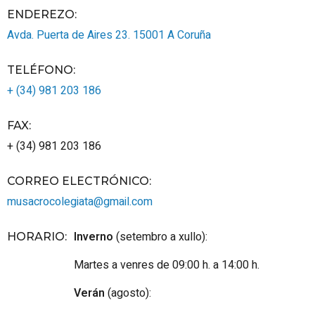
ENDEREZO:
Avda. Puerta de Aires 23.
15001
A Coruña
TELÉFONO
:
+ (34) 981 203 186
FAX
:
+ (34) 981 203 186
CORREO ELECTRÓNICO
:
musacrocolegiata@gmail.com
Inverno
(setembro a xullo):
HORARIO
:
Martes a venres de 09:00 h. a 14:00 h.
Verán
(agosto):