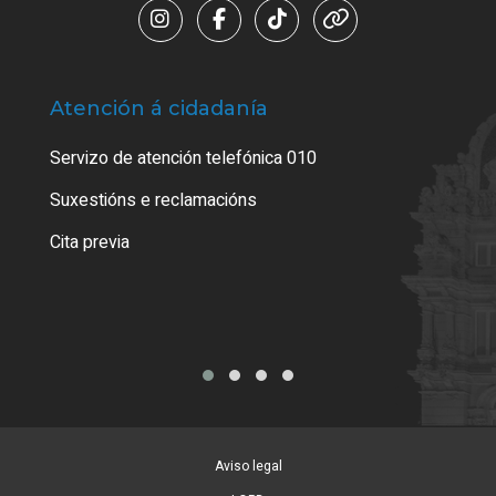
Atención á cidadanía
Trá
Servizo de atención telefónica 010
Empa
certi
Suxestións e reclamacións
Como
Cita previa
Tarx
Aviso legal