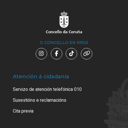
O CONCELLO EN RRSS
Atención á cidadanía
Trá
Servizo de atención telefónica 010
Empa
certi
Suxestións e reclamacións
Como
Cita previa
Tarx