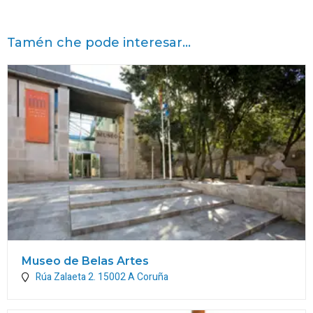
Tamén che pode interesar...
Museo de Belas Artes
Rúa Zalaeta 2.
15002
A Coruña