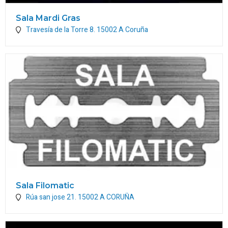
Sala Mardi Gras
Travesía de la Torre 8.
15002
A Coruña
Sala Filomatic
Rúa san jose 21.
15002
A CORUÑA