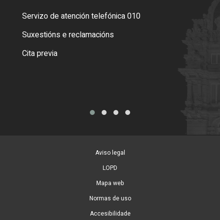
Servizo de atención telefónica 010
Empa
certi
Suxestións e reclamacións
Como
Cita previa
Tarx
Aviso legal
LOPD
Mapa web
Normas de uso
Accesibilidade