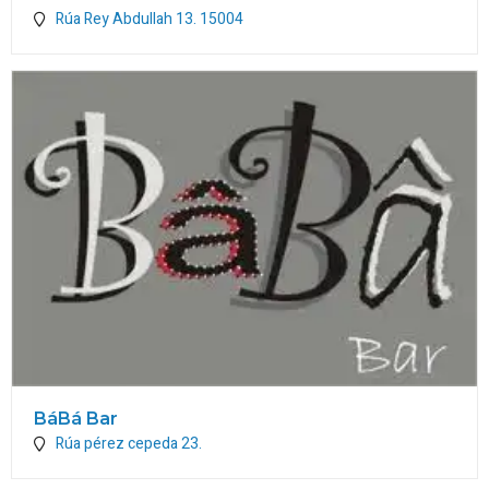
Rúa Rey Abdullah 13.
15004
BáBá Bar
Rúa pérez cepeda 23.