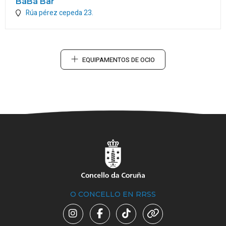
BáBá Bar
Rúa pérez cepeda 23.
EQUIPAMENTOS DE OCIO
O CONCELLO EN RRSS