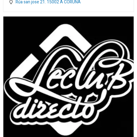
Rúa san jose 21.
15002
A CORUÑA