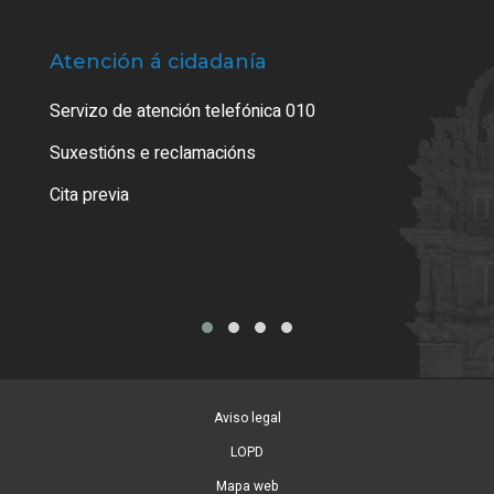
Atención á cidadanía
Trá
Servizo de atención telefónica 010
Empa
certi
Suxestións e reclamacións
Como
Cita previa
Tarx
Aviso legal
LOPD
Mapa web