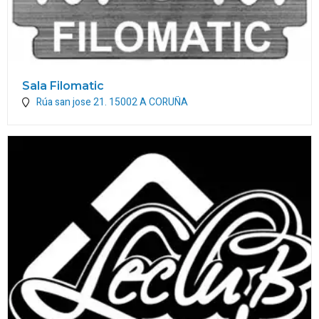
Sala Filomatic
Rúa san jose 21.
15002
A CORUÑA