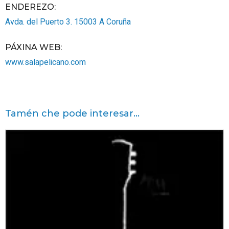
ENDEREZO:
Avda. del Puerto 3.
15003
A Coruña
PÁXINA WEB
:
www.salapelicano.com
Tamén che pode interesar...