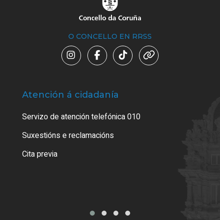
O CONCELLO EN RRSS
Atención á cidadanía
Trá
Servizo de atención telefónica 010
Empa
certi
Suxestións e reclamacións
Como
Cita previa
Tarx