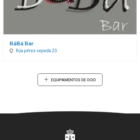
BáBá Bar
Rúa pérez cepeda 23.
EQUIPAMENTOS DE OCIO