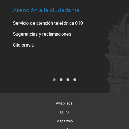
Atención a la ciudadanía
Trá
Servicio de atención telefónica 010
Empa
o cer
Sugerencias y reclamaciones
Como
Cita previa
Tarj
Aviso legal
LOPD
Mapa web