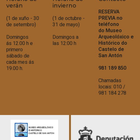
verán
invierno
RESERVA
PREVIA no
(1 de xuño - 30
(1 de octubre -
teléfono
de setembro)
31 de mayo)
do
Museo
Arqueolóxico e
Domingos
Domingos a
Histórico do
ás 12.00 h e
las 12:00 h
Castelo de
primero
San Antón
sábado de
cada mes ás
981 189 850
19.00 h.
Chamadas
locais: 010 /
981 184 278