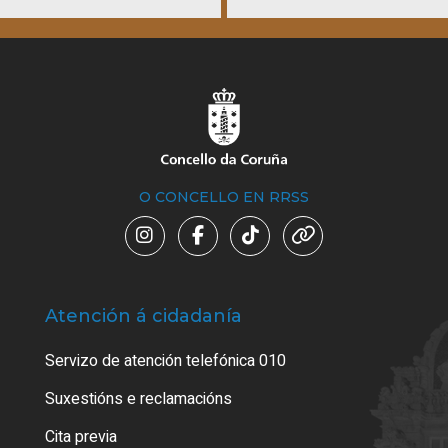
O CONCELLO EN RRSS
Atención á cidadanía
Trá
Servizo de atención telefónica 010
Empa
certi
Suxestións e reclamacións
Como
Cita previa