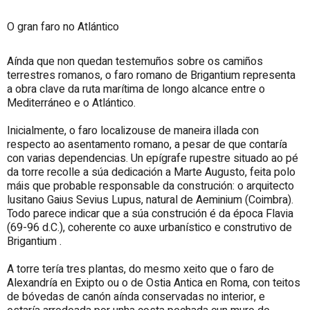
O gran faro no Atlántico
Aínda que non quedan testemuños sobre os camiños
terrestres romanos, o faro romano de Brigantium representa
a obra clave da ruta marítima de longo alcance entre o
Mediterráneo e o Atlántico.
Inicialmente, o faro localizouse de maneira illada con
respecto ao asentamento romano, a pesar de que contaría
con varias dependencias. Un epígrafe rupestre situado ao pé
da torre recolle a súa dedicación a Marte Augusto, feita polo
máis que probable responsable da construción: o arquitecto
lusitano Gaius Sevius Lupus, natural de Aeminium (Coimbra).
Todo parece indicar que a súa construción é da época Flavia
(69-96 d.C.), coherente co auxe urbanístico e construtivo de
Brigantium .
A torre tería tres plantas, do mesmo xeito que o faro de
Alexandría en Exipto ou o de Ostia Antica en Roma, con teitos
de bóvedas de canón aínda conservadas no interior, e