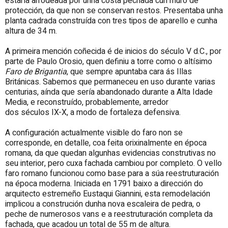
estaría arrodeada por unha costa pechada cun muro de
protección, da que non se conservan restos. Presentaba unha
planta cadrada construída con tres tipos de aparello e cunha
altura de 34 m.
A primeira mención coñecida é de inicios do século V d.C., por
parte de Paulo Orosio, quen definiu a torre como o altísimo
Faro de Brigantia
, que sempre apuntaba cara ás Illas
Británicas. Sabemos que permaneceu en uso durante varias
centurias, aínda que sería abandonado durante a Alta Idade
Media, e reconstruído, probablemente, arredor
dos séculos IX-X, a modo de fortaleza defensiva.
A configuración actualmente visible do faro non se
corresponde, en detalle, coa feita orixinalmente en época
romana, da que quedan algunhas evidencias construtivas no
seu interior, pero cuxa fachada cambiou por completo. O vello
faro romano funcionou como base para a súa reestruturación
na época moderna. Iniciada en 1791 baixo a dirección do
arquitecto estremeño Eustaqui Giannini, esta remodelación
implicou a construción dunha nova escaleira de pedra, o
peche de numerosos vans e a reestruturación completa da
fachada, que acadou un total de 55 m de altura.