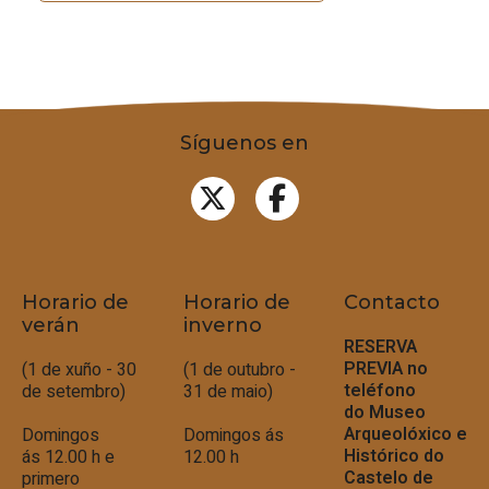
Síguenos en
Horario de
Horario de
Contacto
verán
inverno
RESERVA
PREVIA no
(1 de xuño - 30
(1 de outubro -
teléfono
de setembro)
31 de maio)
do
Museo
Arqueolóxico e
Domingos
Domingos ás
Histórico do
ás 12.00 h e
12.00 h
Castelo de
primero