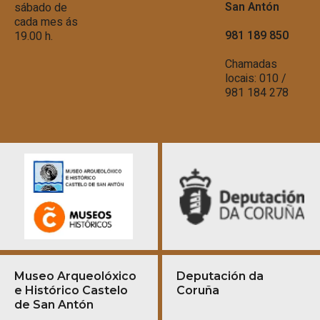
San Antón
sábado de
cada mes ás
981 189 850
19.00 h.
Chamadas
locais: 010 /
981 184 278
Museo Arqueolóxico
Deputación da
e Histórico Castelo
Coruña
de San Antón