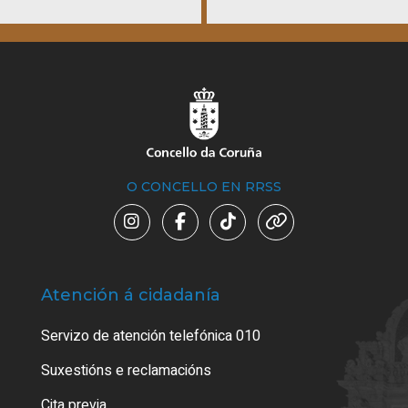
O CONCELLO EN RRSS
Atención á cidadanía
Trá
Servizo de atención telefónica 010
Empa
certi
Suxestións e reclamacións
Como
Cita previa