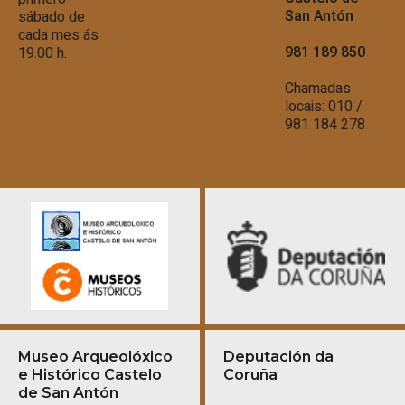
San Antón
sábado de
cada mes ás
981 189 850
19.00 h.
Chamadas
locais: 010 /
981 184 278
Museo Arqueolóxico
Deputación da
e Histórico Castelo
Coruña
de San Antón