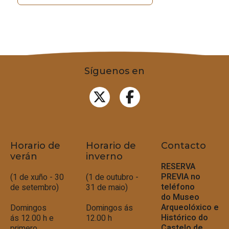
Síguenos en
Horario de
Horario de
Contacto
verán
inverno
RESERVA
PREVIA no
(1 de xuño - 30
(1 de outubro -
teléfono
de setembro)
31 de maio)
do
Museo
Arqueolóxico e
Domingos
Domingos ás
Histórico do
ás 12.00 h e
12.00 h
Castelo de
primero