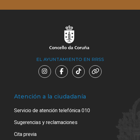
EL AYUNTAMIENTO EN RRSS
Atención a la ciudadanía
Trá
Servicio de atención telefónica 010
Empa
o cer
Sugerencias y reclamaciones
Como
Cita previa