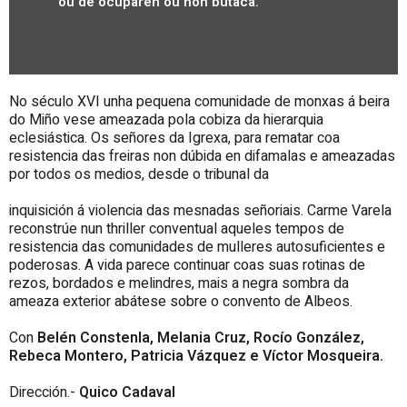
ou de ocuparen ou non butaca.
No século XVI unha pequena comunidade de monxas á beira
do Miño vese ameazada pola cobiza da hierarquia
eclesiástica. Os señores da Igrexa, para rematar coa
resistencia das freiras non dúbida en difamalas e ameazadas
por todos os medios, desde o tribunal da
inquisición á violencia das mesnadas señoriais. Carme Varela
reconstrúe nun thriller conventual aqueles tempos de
resistencia das comunidades de mulleres autosuficientes e
poderosas. A vida parece continuar coas suas rotinas de
rezos, bordados e melindres, mais a
negra sombra da
ameaza exterior abátese sobre o convento de Albeos.
Con
Belén Constenla, Melania Cruz, Rocío González,
Rebeca Montero, Patricia
Vázquez e Víctor Mosqueira.
Dirección.-
Quico Cadaval