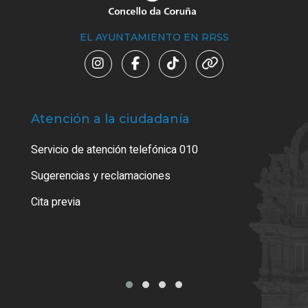
EL AYUNTAMIENTO EN RRSS
Atención a la ciudadanía
Trá
Servicio de atención telefónica 010
Empa
o cer
Sugerencias y reclamaciones
Como
Cita previa
Tarj