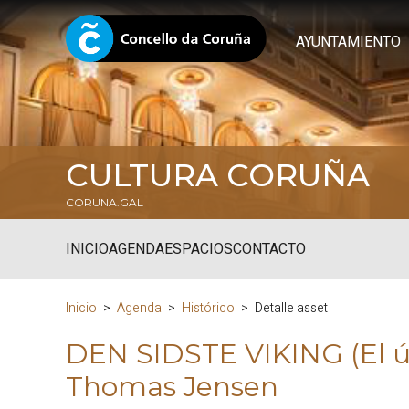
AYUNTAMIENTO
CULTURA CORUÑA
CORUNA.GAL
INICIO
AGENDA
ESPACIOS
CONTACTO
Inicio
Agenda
Histórico
Detalle asset
DEN SIDSTE VIKING (El ú
Thomas Jensen