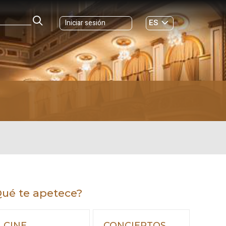
ES
Iniciar sesión
GL
ué te apetece?
CINE
CONCIERTOS