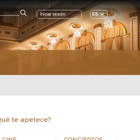
ES
Iniciar sesión
GL
ué te apetece?
CINE
CONCIERTOS