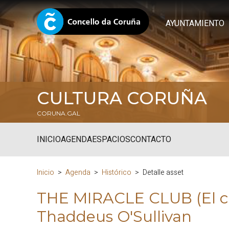
AYUNTAMIENTO
CULTURA CORUÑA
CORUNA.GAL
INICIO
AGENDA
ESPACIOS
CONTACTO
Inicio
Agenda
Histórico
Detalle asset
THE MIRACLE CLUB (El cl
Thaddeus O'Sullivan