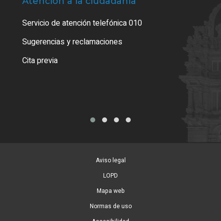
Atención a la ciudadanía
Trá
Servicio de atención telefónica 010
Empa
o cer
Sugerencias y reclamaciones
Como
Cita previa
Tarj
Aviso legal
LOPD
Mapa web
Normas de uso