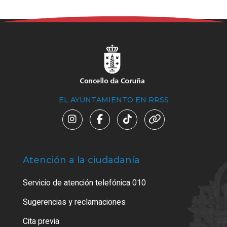
EL AYUNTAMIENTO EN RRSS
Atención a la ciudadanía
Trá
Servicio de atención telefónica 010
Empa
o cer
Sugerencias y reclamaciones
Como
Cita previa