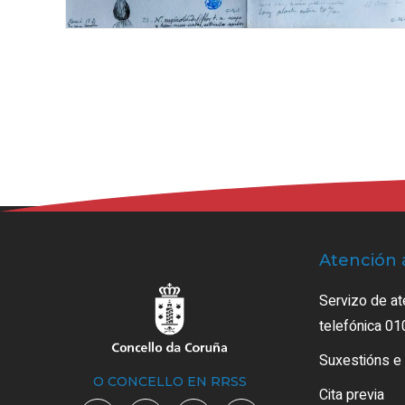
Atención 
Servizo de at
telefónica 01
Suxestións e
O CONCELLO EN RRSS
Cita previa