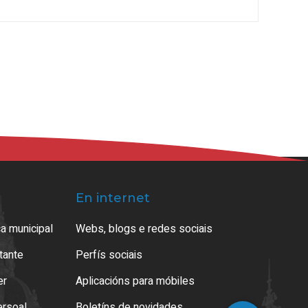
En internet
a municipal
Webs, blogs e redes sociais
atante
Perfís sociais
er
Aplicacións para móbiles
ersoal
Boletíns de novidades