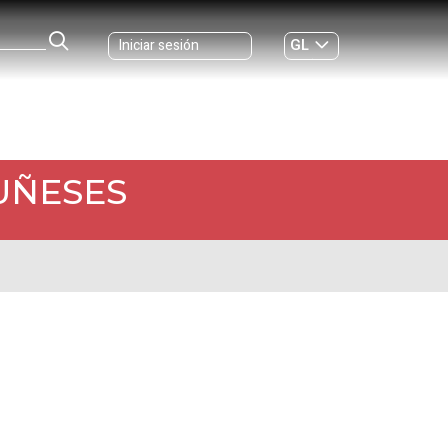
GL
Iniciar sesión
ES
|
UÑESES