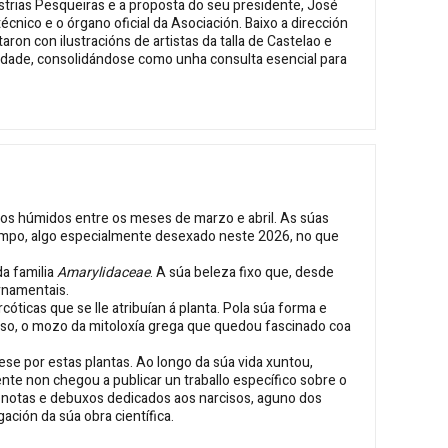
ustrias Pesqueiras e a proposta do seu presidente, José
écnico e o órgano oficial da Asociación. Baixo a dirección
on con ilustracións de artistas da talla de Castelao e
alidade, consolidándose como unha consulta esencial para
dos húmidos entre os meses de marzo e abril. As súas
empo, algo especialmente desexado neste 2026, no que
a familia
Amarylidaceae
. A súa beleza fixo que, desde
rnamentais.
ticas que se lle atribuían á planta. Pola súa forma e
iso, o mozo da mitoloxía grega que quedou fascinado coa
se por estas plantas. Ao longo da súa vida xuntou,
nte non chegou a publicar un traballo específico sobre o
notas e debuxos dedicados aos narcisos, aguno dos
ción da súa obra científica.