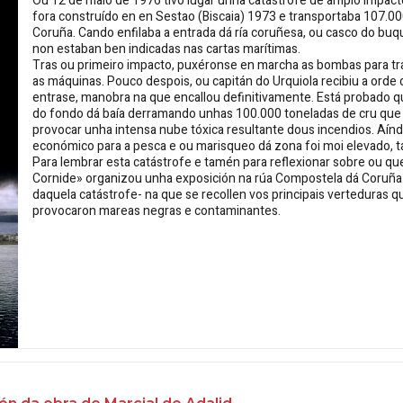
Ou 12 de maio de 1976 tivo lugar unha catástrofe de amplo impact
fora construído en en
Sestao (Biscaia)
1973 e transportaba 107.000
Coruña. Cando enfilaba a entrada dá ría coruñesa, ou casco do b
non estaban ben indicadas nas cartas marítimas.
Tras ou primeiro impacto, puxéronse en marcha
as bombas para tr
as máquinas. Pouco despois, ou capitán do Urquiola recibiu a ord
entrase, manobra na que encallou definitivamente. Está probado 
do fondo dá baía derramando unhas 100.000 toneladas de cru que 
provocar unha intensa nube tóxica resultante dous incendios. Aínd
económico para a pesca e ou marisqueo dá zona foi moi elevado, 
Para lembrar esta catástrofe e tamén para reflexionar sobre ou que
Cornide» organizou unha exposición na rúa Compostela dá Coruñ
daquela catástrofe- na que se recollen vos principais verteduras 
provocaron mareas negras e contaminantes.