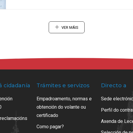
VER MÁIS
á cidadanía
Trámites e servizos
Directo a
ención
Empadroamento, normas e
Sede electrónic
0
obtención do volante ou
Perfil do contr
certificado
 reclamacións
Axenda de Lec
Como pagar?
Selección de p