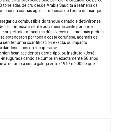
o ambiental provocada polo petroleiro
Urquiola
. Ou barco
 toneladas de cru desde Arabia Saudita á refinería dá
uque chocou cunhas agullas rochosas do fondo do mar que
asegar ou combustible do tanque danado e detivéronse
e de saír inmediatamente pola mesma canle por onde
que ou petroleiro tocou as dúas veces nas mesmas pedras
se estenderon por toda a costa coruñesa, ademais de
a sen ter unha cuantificación exacta, ou impacto
tardándose anos en recuperarse.
 significan accidentes deste tipo, ou Instituto «José
a -inaugurada cando se cumprían exactamente 50 anos
que afectaron á costa galega entre 1917 e 2002 e que