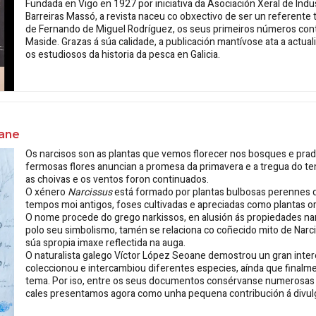
Fundada en Vigo en 1927 por iniciativa da Asociación Xeral de Ind
Barreiras Massó, a revista naceu co obxectivo de ser un referente t
de Fernando de Miguel Rodríguez, os seus primeiros números contar
Maside. Grazas á súa calidade, a publicación mantívose ata a actu
os estudiosos da historia da pesca en Galicia.
oane
Os narcisos son as plantas que vemos florecer nos bosques e pra
fermosas flores anuncian a promesa da primavera e a tregua do t
as choivas e os ventos foron continuados.
O xénero
Narcissus
está formado por plantas bulbosas perennes d
tempos moi antigos, foses cultivadas e apreciadas como plantas o
O nome procede do grego narkissos, en alusión ás propiedades narcó
polo seu simbolismo, tamén se relaciona co coñecido mito de Narc
súa spropia imaxe reflectida na auga.
O naturalista galego Víctor López Seoane demostrou un gran intere
coleccionou e intercambiou diferentes especies, aínda que finalme
tema. Por iso, entre os seus documentos consérvanse numerosas 
cales presentamos agora como unha pequena contribución á divulga