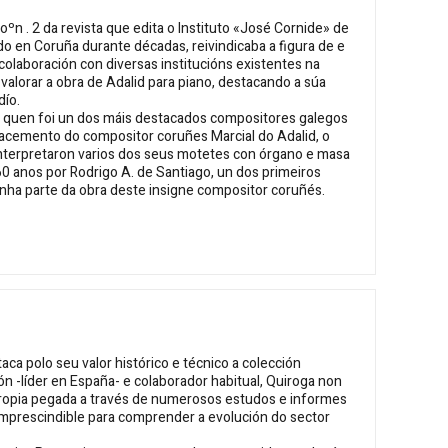
oºn . 2 da revista que edita o Instituto «José Cornide» de
 en Coruña durante décadas, reivindicaba a figura de e
colaboración con diversas institucións existentes na
 valorar a obra de Adalid para piano, destacando a súa
dío.
de quen foi un dos máis destacados compositores galegos
nacemento do compositor coruñes Marcial do Adalid, o
interpretaron varios dos seus motetes con órgano e masa
0 anos por Rodrigo A. de Santiago, un dos primeiros
unha parte da obra deste insigne compositor coruñés.
a polo seu valor histórico e técnico a colección
ón -líder en España- e colaborador habitual, Quiroga non
propia pegada a través de numerosos estudos e informes
 imprescindible para comprender a evolución do sector