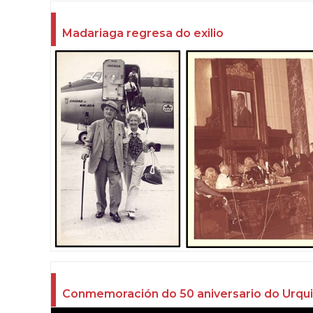
Madariaga regresa do exilio
Conmemoración do 50 aniversario do Urqui