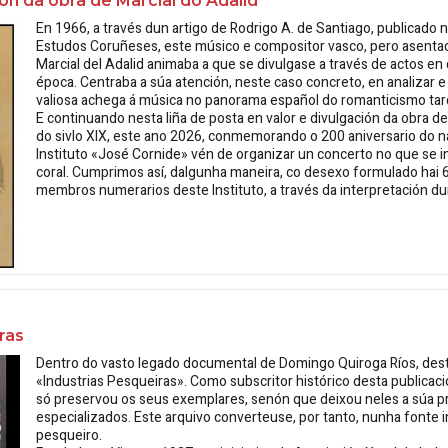
ión da obra de Marcial do Adalid
En 1966, a través dun artigo de Rodrigo A. de Santiago, publicado n
Estudos Coruñeses, este músico e compositor vasco, pero asentado
Marcial del Adalid
animaba a que se divulgase a través de actos en 
época. Centraba a súa atención, neste caso concreto, en analizar e
valiosa achega á música no panorama español do romanticismo tar
E continuando nesta liña de posta en valor e divulgación da obra 
do sivlo XIX, este ano 2026, conmemorando o 200 aniversario do 
Instituto «José Cornide» vén de organizar un concerto no que se 
coral. Cumprimos así, dalgunha maneira, co desexo formulado hai 6
membros numerarios deste Instituto, a través da interpretación d
ras
Dentro do vasto legado documental de Domingo Quiroga Ríos, destac
«Industrias Pesqueiras». Como subscritor histórico desta publicaci
só preservou os seus exemplares, senón que deixou neles a súa 
especializados. Este arquivo converteuse, por tanto, nunha fonte
pesqueiro.