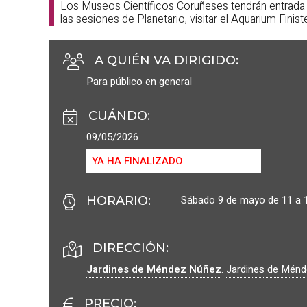
Los Museos Científicos Coruñeses tendrán entrada gr
las sesiones de Planetario, visitar el Aquarium Fini
A QUIÉN VA DIRIGIDO
:
Para público en general
CUÁNDO
:
09/05/2026
YA HA FINALIZADO
Sábado 9 de mayo de 11 a 
HORARIO
:
DIRECCIÓN:
Jardines de Méndez Núñez
.
Jardines de Ménd
PRECIO
: