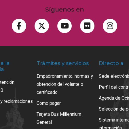
Síguenos en
a la
Trámites y servicios
Directo a
ía
Empadronamiento, normas y
Sede electróni
atención
obtención del volante o
Perfil del cont
10
certificado
Agenda de Oci
 y reclamaciones
Como pagar
Selección de p
Tarjeta Bus Millennium
Sistema intern
General
información