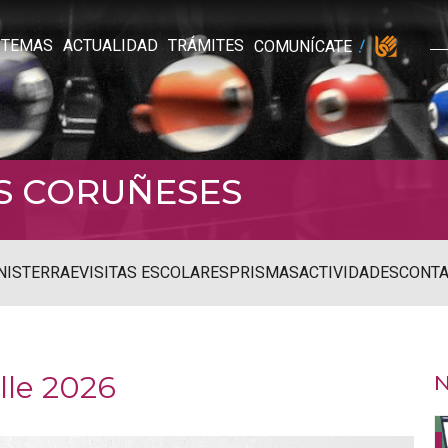
TEMAS
ACTUALIDAD
TRÁMITES
COMUNÍCATE
S CORUÑESES
NISTERRAE
VISITAS ESCOLARES
PRISMAS
ACTIVIDADES
CONT
alle 2026
N