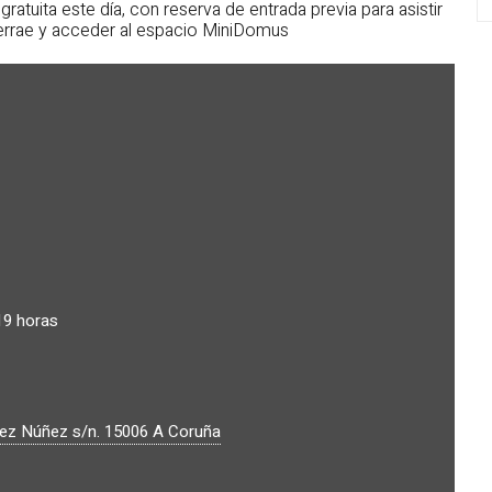
atuita este día, con reserva de entrada previa para asistir
sterrae y acceder al espacio MiniDomus
19 horas
ez Núñez s/n.
15006
A Coruña