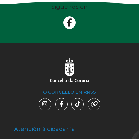
Síguenos en
O CONCELLO EN RRSS
Atención á cidadanía
Trá