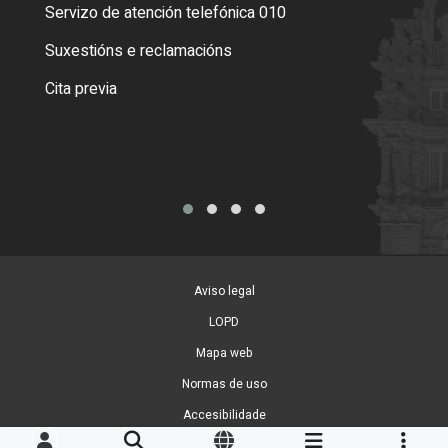
Servizo de atención telefónica 010
Empa
certi
Suxestións e reclamacións
Como
Cita previa
Tarx
Aviso legal
LOPD
Mapa web
Normas de uso
Accesibilidade
Xestión de cookies