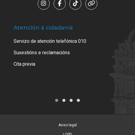
Atención á cidadanía
Trá
Servizo de atención telefónica 010
Empa
certi
Suxestións e reclamacións
Como
Cita previa
Tarx
Aviso legal
LOPD