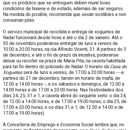
que os produtos que se entreguen deben reunir boas
condicións de hixiene e de estado, ademais de ser seguros.
Na medida do posible, recomenda que sexan sostibles e non
consuman pilas.
O servizo municipal de recollida e entrega de xoguetes de
Nadal funcionará desde hoxe e até o día 2 de xaneiro. Até o
30 de novembro poderanse entregar de luns a venres de
10.00 a 20.00 horas, na rúa Alfredo Vicenti, 31. A partires do 3
de decembro, e até o fin de prazo da iniciativa, poderanse
deixar ou recoller na praza de María Pita, na caseta habilitada
para tal fin dentro do poboado de Nadal. O horario da
Casa de
Xoguetes
será de luns a venres, de 17.00 a 20.00 horas ---a
partires do 21 de decembro, tamén en horario de mañá, de
12.00 a 14.00 horas--, e os sábados e domingos, de 12.00 a
14.00 horas e de 17.00 a 20.00 horas. Nas festividades dos
días 24, 25, 31 e 1, a caseta abrirá do seguinte xeito: o día 24,
de 12.00 a 14.00 horas, e de 17.00 a 19.00 horas; o día 25, de
17.00 a 20.00 horas; e os días 31 e 1, de 12.00 a 14.00 e de
17.00 a 19.00 horas).
A Concellería de Emprego e Economía Social lembra que, no