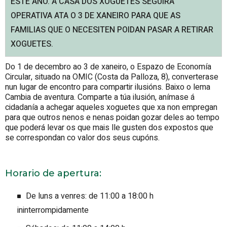
ESTE ANO. A CASA DOS XOGUETES SEGUIRÁ
OPERATIVA ATA O 3 DE XANEIRO PARA QUE AS
FAMILIAS QUE O NECESITEN POIDAN PASAR A RETIRAR
XOGUETES.
Do 1 de decembro ao 3 de xaneiro, o Espazo de Economía
Circular, situado na OMIC (Costa da Palloza, 8), converterase
nun lugar de encontro para compartir ilusións. Baixo o lema
Cambia de aventura. Comparte a túa ilusión, anímase á
cidadanía a achegar aqueles xoguetes que xa non empregan
para que outros nenos e nenas poidan gozar deles ao tempo
que poderá levar os que mais lle gusten dos expostos que
se correspondan co valor dos seus cupóns.
Horario de apertura:
De luns a venres: de 11:00 a 18:00 h
ininterrompidamente