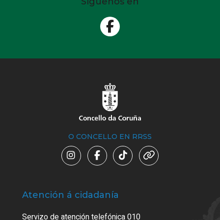
Síguenos en
O CONCELLO EN RRSS
Atención á cidadanía
Trá
Servizo de atención telefónica 010
Empa