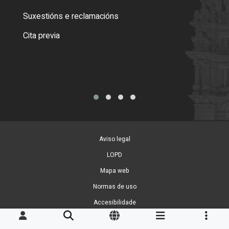
certi
Suxestións e reclamacións
Como
Cita previa
Tarx
Aviso legal
LOPD
Mapa web
Normas de uso
Accesibilidade
Xestión de cookies