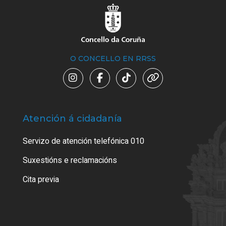
O CONCELLO EN RRSS
Atención á cidadanía
Trá
Servizo de atención telefónica 010
Empa
certi
Suxestións e reclamacións
Como
Cita previa
Tarx