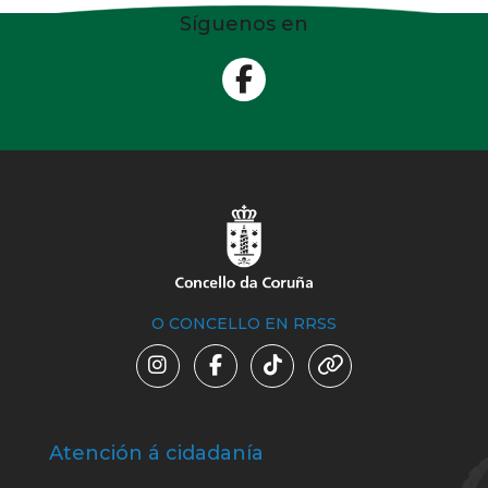
Síguenos en
O CONCELLO EN RRSS
Atención á cidadanía
Trá