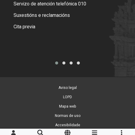
Servizo de atención telefónica 010
Empa
certi
Suxestións e reclamacións
Como
Cita previa
Tarx
Aviso legal
LOPD
Mapa web
Normas de uso
Accesibilidade
Xestión de cookies