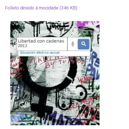
Folleto dirixido á mocidade (346 KB)