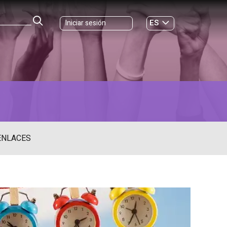
ES
Iniciar sesión
GL
ENLACES