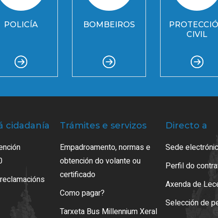
POLICÍA
BOMBEIROS
PROTECCI
CIVIL
á cidadanía
Trámites e servizos
Directo a
ención
Empadroamento, normas e
Sede electrónic
0
obtención do volante ou
Perfil do contr
certificado
 reclamacións
Axenda de Lec
Como pagar?
Selección de p
Tarxeta Bus Millennium Xeral