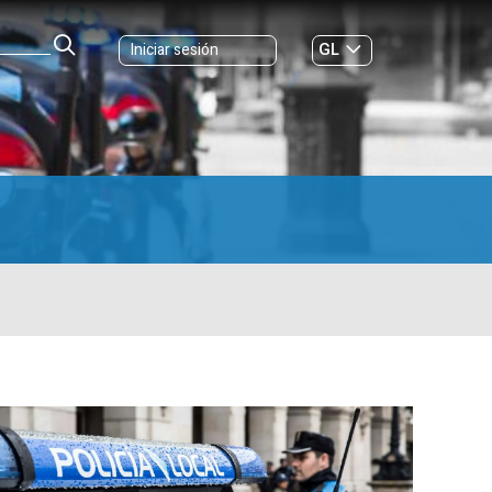
GL
Iniciar sesión
ES
|