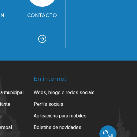
ÓN
CONTACTO
En internet
a municipal
Webs, blogs e redes sociais
atante
Perfís sociais
er
Aplicacións para móbiles
ersoal
Boletíns de novidades