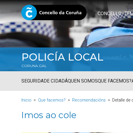
CONCELLO
TE
POLICÍA LOCAL
CORUNA.GAL
SEGURIDADE CIDADÁ
QUEN SOMOS
QUE FACEMOS?
Inicio
Que facemos?
Recomendacións
Detalle de
Imos ao cole