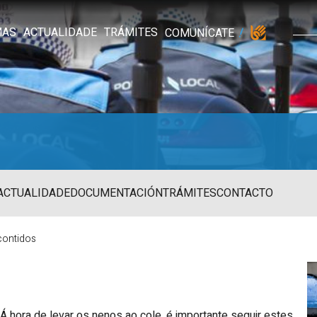
MAS
ACTUALIDADE
TRÁMITES
COMUNÍCATE
ACTUALIDADE
DOCUMENTACIÓN
TRÁMITES
CONTACTO
 contidos
Á hora de levar os nenos ao cole, é importante seguir estes