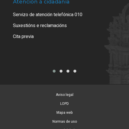
Atención á cidadanía
Trá
Servizo de atención telefónica 010
Empa
certi
Suxestións e reclamacións
Como
Cita previa
Tarx
Aviso legal
LOPD
Mapa web
Normas de uso