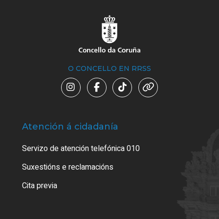
O CONCELLO EN RRSS
Atención á cidadanía
Trá
Servizo de atención telefónica 010
Empa
certi
Suxestións e reclamacións
Como
Cita previa
Tarx