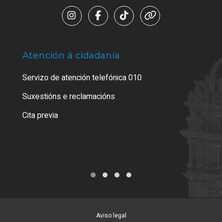
Atención á cidadanía
Trá
Servizo de atención telefónica 010
Empa
certi
Suxestións e reclamacións
Como
Cita previa
Tarx
Aviso legal