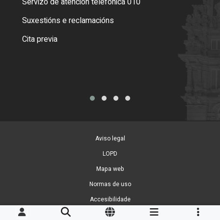
Servizo de atención telefónica 010
Empa
certi
Suxestións e reclamacións
Como
Cita previa
Tarx
Aviso legal
LOPD
Mapa web
Normas de uso
Accesibilidade
Xestión de cookies