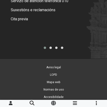
Servizo de atención telefónica 010
Empa
certi
Suxestións e reclamacións
Como
Cita previa
Tarx
Aviso legal
LOPD
Mapa web
Normas de uso
Accesibilidade
Xestión de cookies