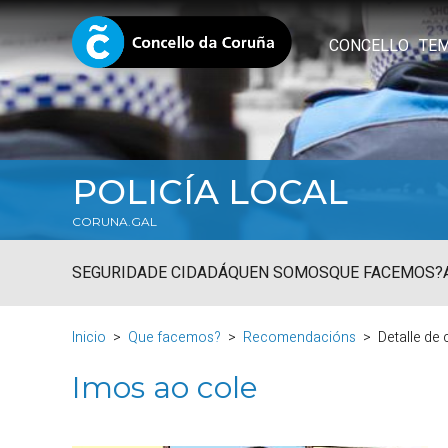
CONCELLO
TE
POLICÍA LOCAL
CORUNA.GAL
SEGURIDADE CIDADÁ
QUEN SOMOS
QUE FACEMOS?
Inicio
Que facemos?
Recomendacións
Detalle de
Imos ao cole