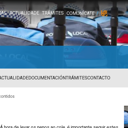
MAS
ACTUALIDADE
TRÁMITES
COMUNÍCATE
ACTUALIDADE
DOCUMENTACIÓN
TRÁMITES
CONTACTO
 contidos
Á hora de levar os nenos ao cole, é importante seguir estes