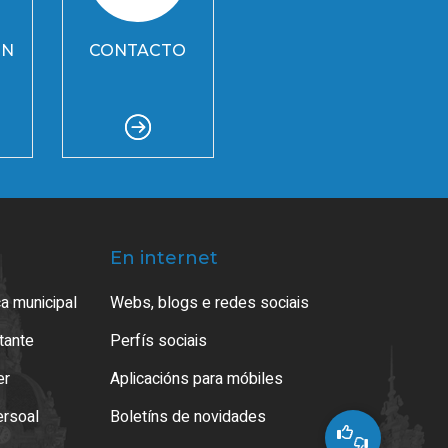
ÓN
CONTACTO
En internet
a municipal
Webs, blogs e redes sociais
atante
Perfís sociais
er
Aplicacións para móbiles
ersoal
Boletíns de novidades