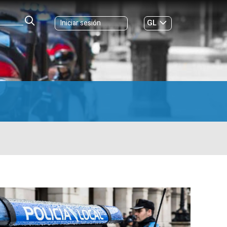
GL
Iniciar sesión
ES
|