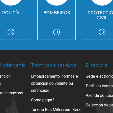
POLICÍA
BOMBEIROS
PROTECCI
CIVIL
á cidadanía
Trámites e servizos
Directo a
ención
Empadroamento, normas e
Sede electrónic
0
obtención do volante ou
Perfil do contr
certificado
 reclamacións
Axenda de Lec
Como pagar?
Selección de p
Tarxeta Bus Millennium Xeral