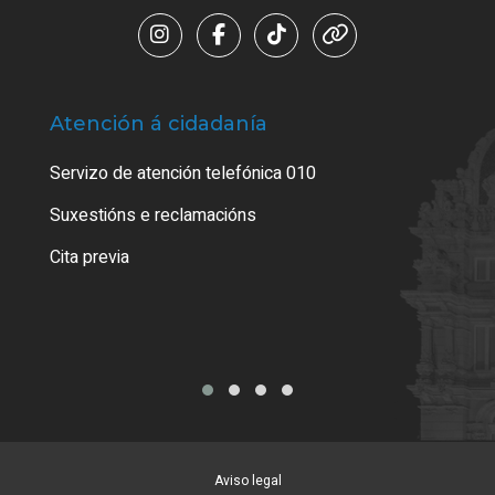
Atención á cidadanía
Trá
Servizo de atención telefónica 010
Empa
certi
Suxestións e reclamacións
Como
Cita previa
Tarx
Aviso legal