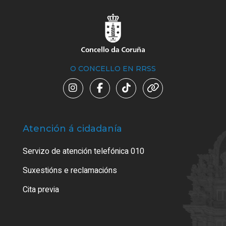
O CONCELLO EN RRSS
Atención á cidadanía
Trá
Servizo de atención telefónica 010
Empa
certi
Suxestións e reclamacións
Como
Cita previa
Tarx