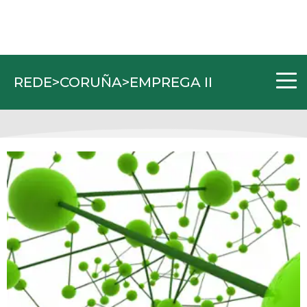
REDE>CORUÑA>EMPREGA II