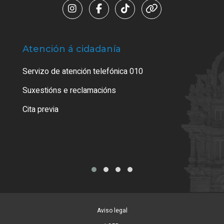
Atención á cidadanía
Trá
Servizo de atención telefónica 010
Empa
certi
Suxestións e reclamacións
Como
Cita previa
Tarx
Aviso legal