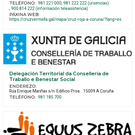
981 221 000
981 222 222 (urxencias)
TELÉFONO
:
900 814 222 (información teleasistencia)
PÁXINA WEB
:
https://cruzvermella.gal/mapa/cruz-roja-a-coruna/?lang=es
Delegación Territorial da Consellería de
Traballo e Benestar Social
ENDEREZO:
Rúa Enrique Mariñas s/n. Edificio Proa. .
15009
A Coruña
981 185 700
TELÉFONO
: