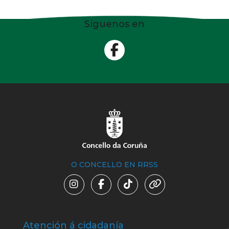
Síguenos en
O CONCELLO EN RRSS
Atención á cidadanía
Trá