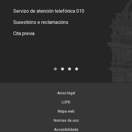
Servizo de atención telefónica 010
Empa
certi
Suxestións e reclamacións
Como
Cita previa
Tarx
Aviso legal
LOPD
Mapa web
Normas de uso
Accesibilidade