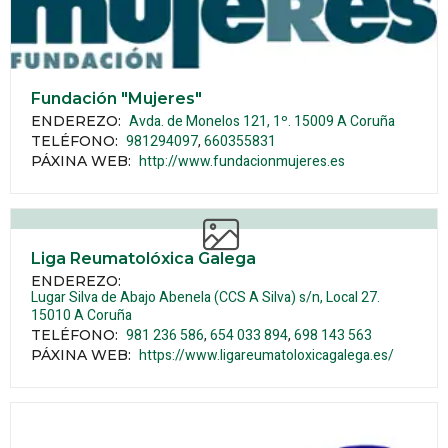
Fundación "Mujeres"
Avda. de Monelos 121, 1º.
15009
A Coruña
ENDEREZO:
981294097
660355831
TELÉFONO
:
http://www.fundacionmujeres.es
PÁXINA WEB
:
Liga Reumatolóxica Galega
ENDEREZO:
Lugar Silva de Abajo Abenela (CCS A Silva) s/n, Local 27.
15010
A Coruña
981 236 586
654 033 894
698 143 563
TELÉFONO
:
https://www.ligareumatoloxicagalega.es/
PÁXINA WEB
: