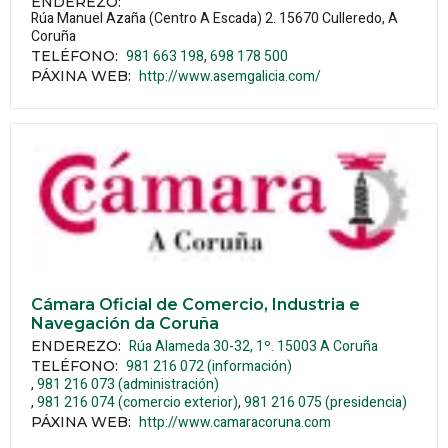
ENDEREZO:
Rúa Manuel Azaña (Centro A Escada) 2.
15670
Culleredo
, A
Coruña
981 663 198
698 178 500
TELÉFONO
:
http://www.asemgalicia.com/
PÁXINA WEB
:
Cámara Oficial de Comercio, Industria e
Navegación da Coruña
Rúa Alameda 30-32, 1º.
15003
A Coruña
ENDEREZO:
981 216 072 (información)
TELÉFONO
:
981 216 073 (administración)
981 216 074 (comercio exterior)
981 216 075 (presidencia)
http://www.camaracoruna.com
PÁXINA WEB
: