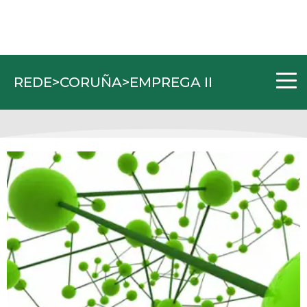
REDE>CORUÑA>EMPREGA II