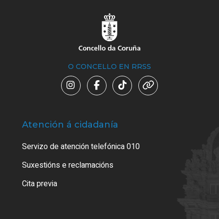
O CONCELLO EN RRSS
Atención á cidadanía
Trá
Servizo de atención telefónica 010
Empa
certi
Suxestións e reclamacións
Como
Cita previa
Tarx