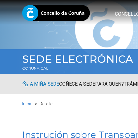
CONCELL
SEDE ELECTRÓNICA
CORUNA.GAL
A MIÑA SEDE
COÑECE A SEDE
PARA QUEN?
TRÁMI
Inicio
Detalle
Instrución sobre Transpa