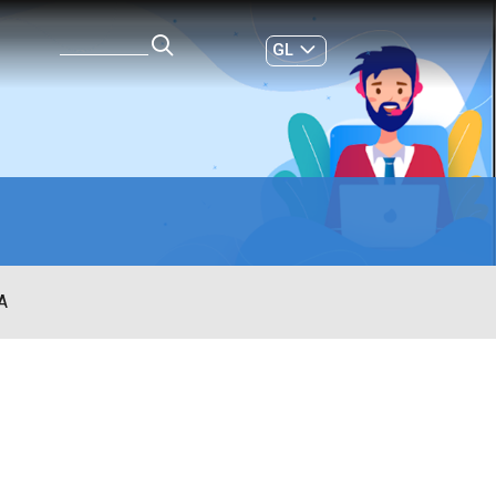
GL
ES
|
A