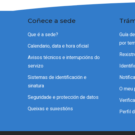
Coñece a sede
Trám
Que é a sede?
Guía d
por te
Calendario, data e hora oficial
Rexistr
Avisos técnicos e interrupcións do
servizo
Identif
Sistemas de identificación e
Notific
sinatura
O meu 
Seguridade e protección de datos
Verifi
Queixas e suxestións
Perfil 