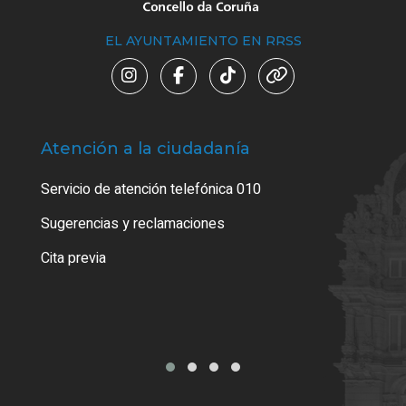
EL AYUNTAMIENTO EN RRSS
Atención a la ciudadanía
Trá
Servicio de atención telefónica 010
Empa
o cer
Sugerencias y reclamaciones
Como
Cita previa
Tarj