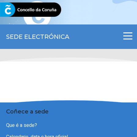
CORUNA.GAL
SEDE ELECTRÓNICA
Coñece a sede
Que é a sede?
Calendario, data e hora oficial