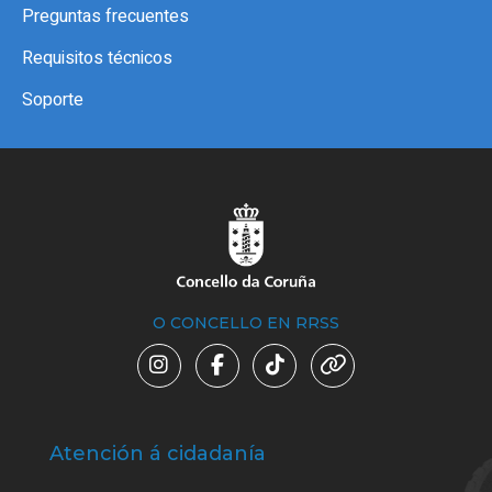
Preguntas frecuentes
Requisitos técnicos
Soporte
O CONCELLO EN RRSS
Atención á cidadanía
Trá