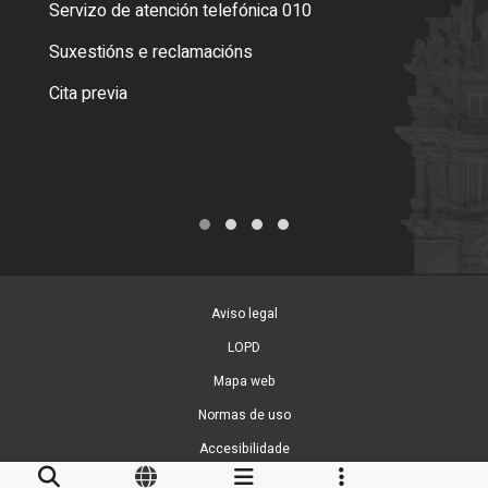
Servizo de atención telefónica 010
Empa
certi
Suxestións e reclamacións
Como
Cita previa
Tarx
Aviso legal
LOPD
Mapa web
Normas de uso
Accesibilidade
Xestión de cookies