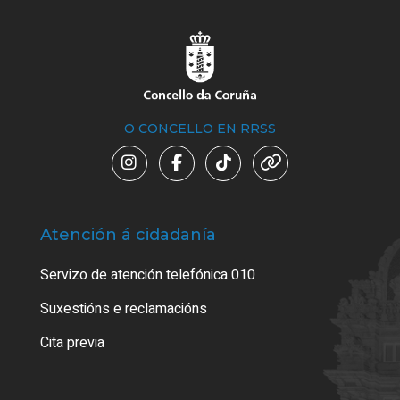
O CONCELLO EN RRSS
Atención á cidadanía
Trá
Servizo de atención telefónica 010
Empa
certi
Suxestións e reclamacións
Como
Cita previa
Tarx