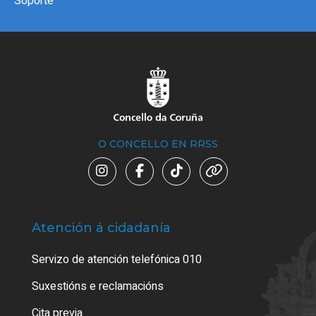
Soporte
O CONCELLO EN RRSS
Atención á cidadanía
Trá
Servizo de atención telefónica 010
Empa
certi
Suxestións e reclamacións
Como
Cita previa