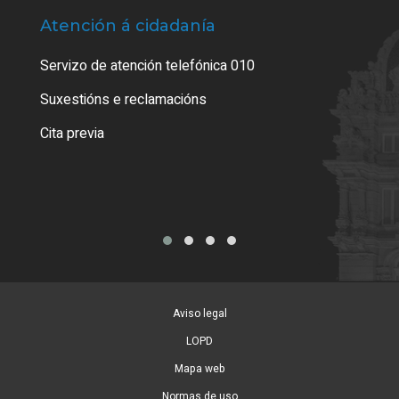
Atención á cidadanía
Trá
Servizo de atención telefónica 010
Empa
certi
Suxestións e reclamacións
Como
Cita previa
Tarx
Aviso legal
LOPD
Mapa web
Normas de uso