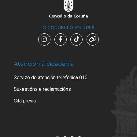
O CONCELLO EN RRSS
Atención á cidadanía
Trá
Servizo de atención telefónica 010
Empa
certi
Suxestións e reclamacións
Como
Cita previa
Tarx