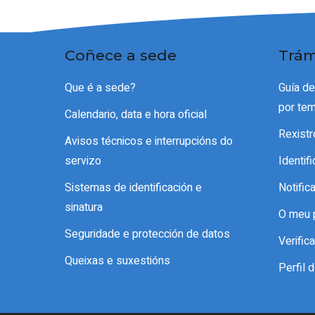
Coñece a sede
Trám
Que é a sede?
Guía d
por te
Calendario, data e hora oficial
Rexistr
Avisos técnicos e interrupcións do
servizo
Identif
Sistemas de identificación e
Notific
sinatura
O meu 
Seguridade e protección de datos
Verifi
Queixas e suxestións
Perfil 