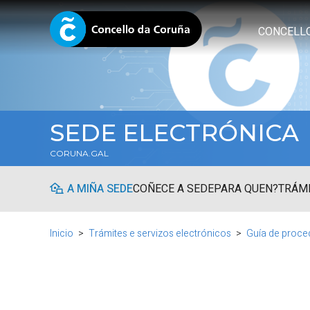
CONCELL
SEDE ELECTRÓNICA
CORUNA.GAL
A MIÑA SEDE
COÑECE A SEDE
PARA QUEN?
TRÁMI
Inicio
Trámites e servizos electrónicos
Guía de proce