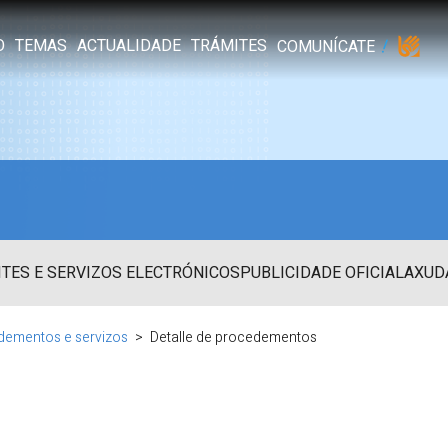
O
TEMAS
ACTUALIDADE
TRÁMITES
COMUNÍCATE
TES E SERVIZOS ELECTRÓNICOS
PUBLICIDADE OFICIAL
AXUD
dementos e servizos
Detalle de procedementos