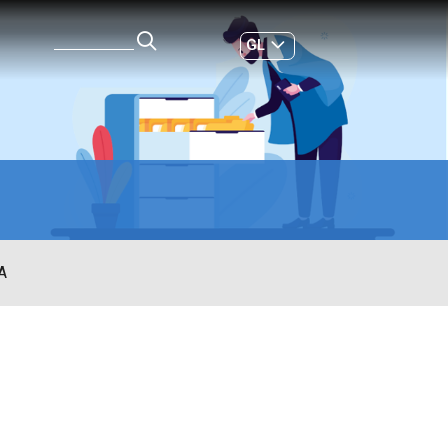
GL
ES
|
A