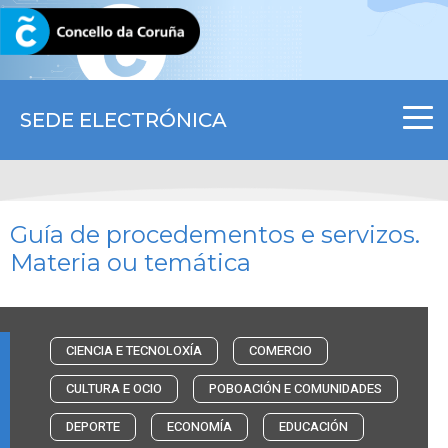
CORUNA.GAL
SEDE ELECTRÓNICA
Guía de procedementos e servizos.
Materia ou temática
CIENCIA E TECNOLOXÍA
COMERCIO
CULTURA E OCIO
POBOACIÓN E COMUNIDADES
DEPORTE
ECONOMÍA
EDUCACIÓN