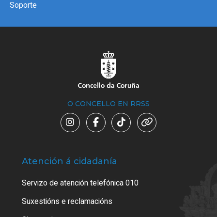
Soporte
O CONCELLO EN RRSS
Atención á cidadanía
Trá
Servizo de atención telefónica 010
Empa
certi
Suxestións e reclamacións
Como